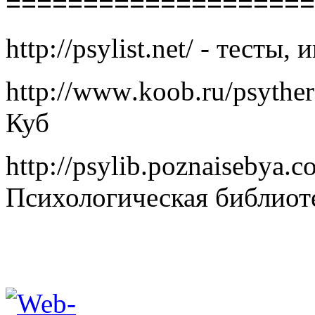
====================
http
://
psylist
.
net
/ - тесты,
http
://
www
.
koob
.
ru
/
psythe
Куб
http
://
psylib
.
poznaisebya
.
c
Психологическая библиот